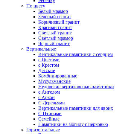
Ребенку
По цвету
Белый мрамор
Зеленый гранит
Коричневый гранит
Красный гранит
Светлый гранит
Светлый мрамор
Черный гранит
Вертикальные
Вертикальные памятники с сердцем
с Цветами
c Крестом
Детские
Комбинированные
Мусульманские
Недорогие вертикальные памятники
с Ангелом
с Аркой
С Деревьями
Вертикальные памятники для двоих
С Птицами
Семейные
Памятники на могилу с церковью
Горизонтальные