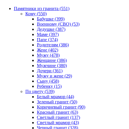
Памятники из гранита (551)
Кому (550)
Бабушке (399)
Военному (СВО) (53)
Дедушке (387)
Маме (397)
Папе (374)
Родителям (386)
Жене (402)
Мужу (478)
Женщине (386)
Мужчине (380)
Дочери (361)
Мужу и жене (29)
Сыну (458)
Ребенку (15)
По цвету (539)
Белый мрамор (44)
Зеленый гранит (50)
Коричневый гранит (90)
Красный гранит (63)
Светлый гранит (137)
Светлый мрамор (43)
Черный гранит (328)