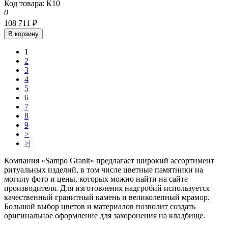
Код товара: К10
0
108 711 ₽
В корзину
1
2
3
4
5
6
7
8
9
>
>|
Компания
«Sampo Granit» предлагает широкий ассортимент
ритуальных изделий, в том числе
цветные памятники на
могилу фото и цены
, которых
можно найти на сайте
производителя. Для изготовления надгробий используется
качественный гранитный камень и великолепный мрамор.
Большой выбор цветов и материалов позволит создать
оригинальное оформление для захоронения на кладбище.