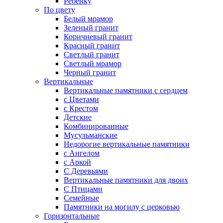
Ребенку
По цвету
Белый мрамор
Зеленый гранит
Коричневый гранит
Красный гранит
Светлый гранит
Светлый мрамор
Черный гранит
Вертикальные
Вертикальные памятники с сердцем
с Цветами
c Крестом
Детские
Комбинированные
Мусульманские
Недорогие вертикальные памятники
с Ангелом
с Аркой
С Деревьями
Вертикальные памятники для двоих
С Птицами
Семейные
Памятники на могилу с церковью
Горизонтальные