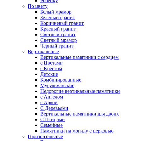
Ребенку
По цвету
Белый мрамор
Зеленый гранит
Коричневый гранит
Красный гранит
Светлый гранит
Светлый мрамор
Черный гранит
Вертикальные
Вертикальные памятники с сердцем
с Цветами
c Крестом
Детские
Комбинированные
Мусульманские
Недорогие вертикальные памятники
с Ангелом
с Аркой
С Деревьями
Вертикальные памятники для двоих
С Птицами
Семейные
Памятники на могилу с церковью
Горизонтальные