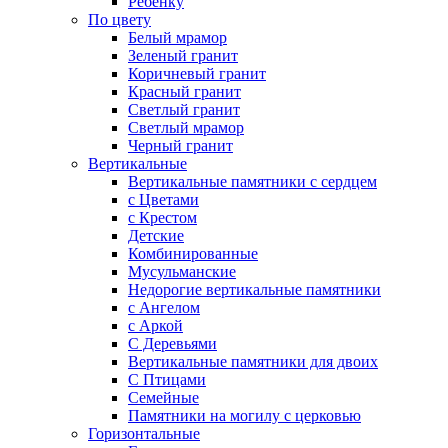
Ребенку
По цвету
Белый мрамор
Зеленый гранит
Коричневый гранит
Красный гранит
Светлый гранит
Светлый мрамор
Черный гранит
Вертикальные
Вертикальные памятники с сердцем
с Цветами
c Крестом
Детские
Комбинированные
Мусульманские
Недорогие вертикальные памятники
с Ангелом
с Аркой
С Деревьями
Вертикальные памятники для двоих
С Птицами
Семейные
Памятники на могилу с церковью
Горизонтальные