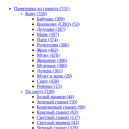
Памятники из гранита (551)
Кому (550)
Бабушке (399)
Военному (СВО) (53)
Дедушке (387)
Маме (397)
Папе (374)
Родителям (386)
Жене (402)
Мужу (478)
Женщине (386)
Мужчине (380)
Дочери (361)
Мужу и жене (29)
Сыну (458)
Ребенку (15)
По цвету (539)
Белый мрамор (44)
Зеленый гранит (50)
Коричневый гранит (90)
Красный гранит (63)
Светлый гранит (137)
Светлый мрамор (43)
Черный гранит (328)