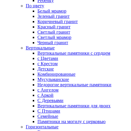
Ребенку
По цвету
Белый мрамор
Зеленый гранит
Коричневый гранит
Красный гранит
Светлый гранит
Светлый мрамор
Черный гранит
Вертикальные
Вертикальные памятники с сердцем
с Цветами
c Крестом
Детские
Комбинированные
Мусульманские
Недорогие вертикальные памятники
с Ангелом
с Аркой
С Деревьями
Вертикальные памятники для двоих
С Птицами
Семейные
Памятники на могилу с церковью
Горизонтальные