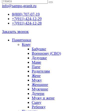
info@sampo-granit.ru
8(800) 707-07-19
+7(911) 424-12-29
+7(911) 424-12-28
Заказать звонок
Памятники
Кому
Бабушке
Военному (СВО)
Дедушке
Маме
Папе
Родителям
Жене
Мужу
Женщине
Мужчине
Дочери
Мужу и жене
Сыну
Ребенку