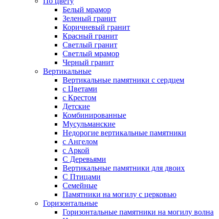
По цвету
Белый мрамор
Зеленый гранит
Коричневый гранит
Красный гранит
Светлый гранит
Светлый мрамор
Черный гранит
Вертикальные
Вертикальные памятники с сердцем
с Цветами
c Крестом
Детские
Комбинированные
Мусульманские
Недорогие вертикальные памятники
с Ангелом
с Аркой
С Деревьями
Вертикальные памятники для двоих
С Птицами
Семейные
Памятники на могилу с церковью
Горизонтальные
Горизонтальные памятники на могилу волна