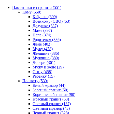
Памятники из гранита (551)
Кому (550)
Бабушке (399)
Военному (СВО) (53)
Дедушке (387)
Маме (397)
Папе (374)
Родителям (386)
Жене (402)
Мужу (478)
Женщине (386)
Мужчине (380)
Дочери (361)
Мужу и жене (29)
Сыну (458)
Ребенку (15)
По цвету (539)
Белый мрамор (44)
Зеленый гранит (50)
Коричневый гранит (90)
Красный гранит (63)
Светлый гранит (137)
Светлый мрамор (43)
Черный гранит (328)