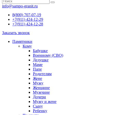
info@sampo-granit.ru
8(800) 707-07-19
+7(911) 424-12-29
+7(911) 424-12-28
Заказать звонок
Памятники
Кому
Бабушке
Военному (СВО)
Дедушке
Маме
Папе
Родителям
Жене
Мужу
Женщине
Мужчине
Дочери
Мужу и жене
Сыну
Ребенку