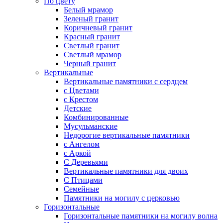
По цвету
Белый мрамор
Зеленый гранит
Коричневый гранит
Красный гранит
Светлый гранит
Светлый мрамор
Черный гранит
Вертикальные
Вертикальные памятники с сердцем
с Цветами
c Крестом
Детские
Комбинированные
Мусульманские
Недорогие вертикальные памятники
с Ангелом
с Аркой
С Деревьями
Вертикальные памятники для двоих
С Птицами
Семейные
Памятники на могилу с церковью
Горизонтальные
Горизонтальные памятники на могилу волна