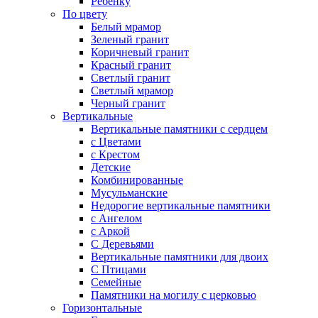
Ребенку
По цвету
Белый мрамор
Зеленый гранит
Коричневый гранит
Красный гранит
Светлый гранит
Светлый мрамор
Черный гранит
Вертикальные
Вертикальные памятники с сердцем
с Цветами
c Крестом
Детские
Комбинированные
Мусульманские
Недорогие вертикальные памятники
с Ангелом
с Аркой
С Деревьями
Вертикальные памятники для двоих
С Птицами
Семейные
Памятники на могилу с церковью
Горизонтальные