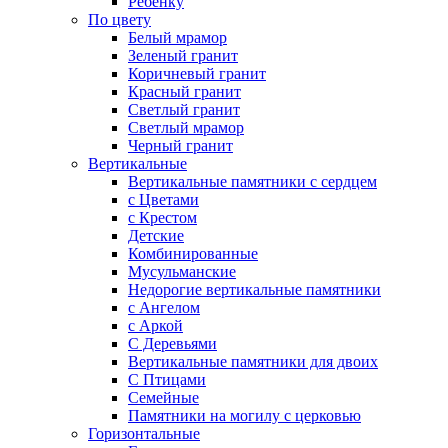
Ребенку
По цвету
Белый мрамор
Зеленый гранит
Коричневый гранит
Красный гранит
Светлый гранит
Светлый мрамор
Черный гранит
Вертикальные
Вертикальные памятники с сердцем
с Цветами
c Крестом
Детские
Комбинированные
Мусульманские
Недорогие вертикальные памятники
с Ангелом
с Аркой
С Деревьями
Вертикальные памятники для двоих
С Птицами
Семейные
Памятники на могилу с церковью
Горизонтальные