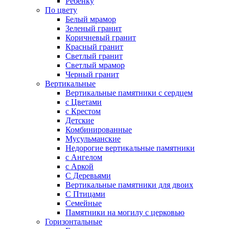
Ребенку
По цвету
Белый мрамор
Зеленый гранит
Коричневый гранит
Красный гранит
Светлый гранит
Светлый мрамор
Черный гранит
Вертикальные
Вертикальные памятники с сердцем
с Цветами
c Крестом
Детские
Комбинированные
Мусульманские
Недорогие вертикальные памятники
с Ангелом
с Аркой
С Деревьями
Вертикальные памятники для двоих
С Птицами
Семейные
Памятники на могилу с церковью
Горизонтальные