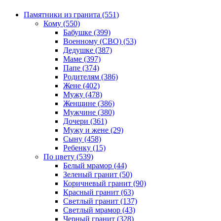
Памятники из гранита (551)
Кому (550)
Бабушке (399)
Военному (СВО) (53)
Дедушке (387)
Маме (397)
Папе (374)
Родителям (386)
Жене (402)
Мужу (478)
Женщине (386)
Мужчине (380)
Дочери (361)
Мужу и жене (29)
Сыну (458)
Ребенку (15)
По цвету (539)
Белый мрамор (44)
Зеленый гранит (50)
Коричневый гранит (90)
Красный гранит (63)
Светлый гранит (137)
Светлый мрамор (43)
Черный гранит (328)