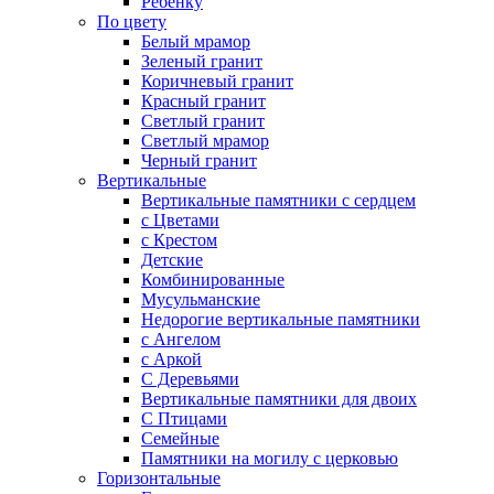
Ребенку
По цвету
Белый мрамор
Зеленый гранит
Коричневый гранит
Красный гранит
Светлый гранит
Светлый мрамор
Черный гранит
Вертикальные
Вертикальные памятники с сердцем
с Цветами
c Крестом
Детские
Комбинированные
Мусульманские
Недорогие вертикальные памятники
с Ангелом
с Аркой
С Деревьями
Вертикальные памятники для двоих
С Птицами
Семейные
Памятники на могилу с церковью
Горизонтальные