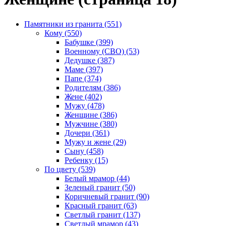
Памятники из гранита (551)
Кому (550)
Бабушке (399)
Военному (СВО) (53)
Дедушке (387)
Маме (397)
Папе (374)
Родителям (386)
Жене (402)
Мужу (478)
Женщине (386)
Мужчине (380)
Дочери (361)
Мужу и жене (29)
Сыну (458)
Ребенку (15)
По цвету (539)
Белый мрамор (44)
Зеленый гранит (50)
Коричневый гранит (90)
Красный гранит (63)
Светлый гранит (137)
Светлый мрамор (43)