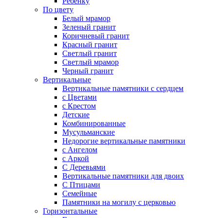
Ребенку
По цвету
Белый мрамор
Зеленый гранит
Коричневый гранит
Красный гранит
Светлый гранит
Светлый мрамор
Черный гранит
Вертикальные
Вертикальные памятники с сердцем
с Цветами
c Крестом
Детские
Комбинированные
Мусульманские
Недорогие вертикальные памятники
с Ангелом
с Аркой
С Деревьями
Вертикальные памятники для двоих
С Птицами
Семейные
Памятники на могилу с церковью
Горизонтальные